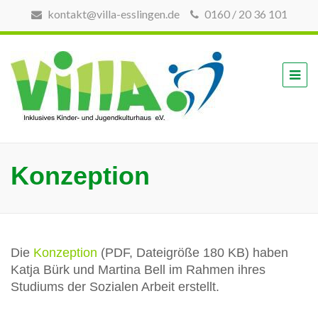
kontakt@villa-esslingen.de
0160 / 20 36 101
inklusives Kinder-
VILLA
und
Jugendkulturhaus
Esslingen
e.V.
Konzeption
Die
Konzeption
(PDF, Dateigröße 180 KB) haben
Katja Bürk und Martina Bell im Rahmen ihres
Studiums der Sozialen Arbeit erstellt.