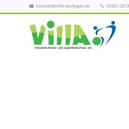
kontakt@villa-esslingen.de
0160 / 20 
inklu
VI